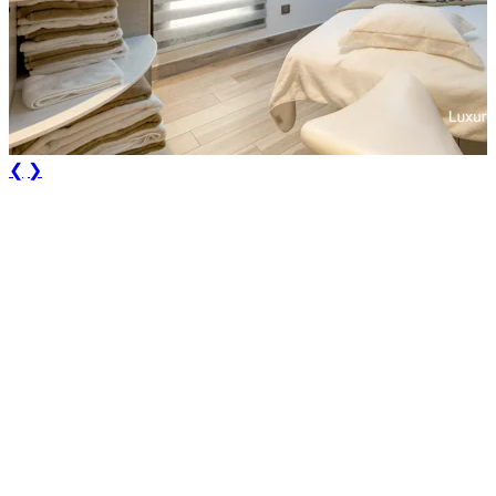
❮
❯
Durée
2h ou 2h30