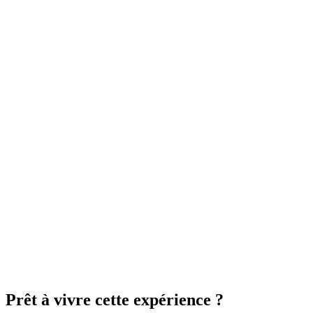
Etat de relaxation profonde
En savoir plus
2h dont massage 45 min - Solo
125€
2h dont massage 45 min - Duo
230€
2h30 dont massage 75 min - Solo
185€
2h30 dont massage 75 min - Duo
315€
Prêt à vivre cette expérience ?