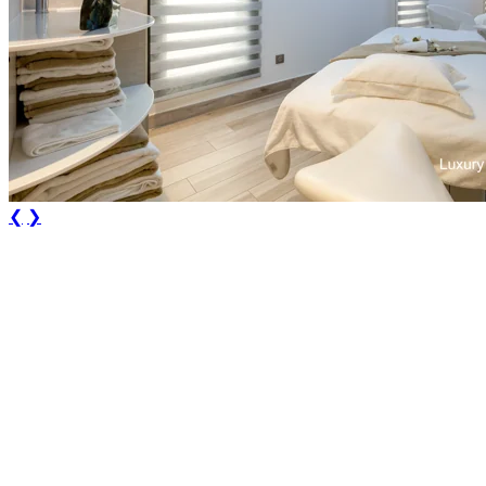
❮
❯
Durée